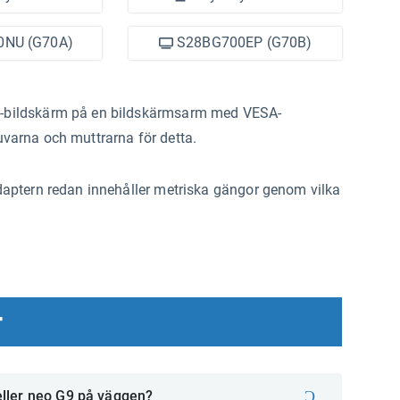
NU (G70A)
S28BG700EP (G70B)
-bildskärm på en bildskärmsarm med VESA-
varna och muttrarna för detta.
aptern redan innehåller metriska gängor genom vilka
r
eller neo G9 på väggen?