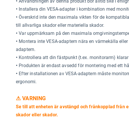
•
Användningen av denna produkt bör alltid ske i enli
•
Installera din VESA-adapter i kombination med monito
•
Överskrid inte den maximala vikten för de kompatibla
till allvarliga skador eller materiella skador.
•
Var uppmärksam på den maximala omgivningstempera
•
Montera inte VESA-adaptern nära en värmekälla eller i 
adaptern.
•
Kontrollera att din fästpunkt (t.ex. monitorarm) klar
•
Produkten är endast avsedd för montering med ett
•
Efter installationen av VESA-adaptern måste monitorns 
ergonomi.
⚠ VARNING
Se till att enheten är avstängd och frånkopplad från e
skador eller skador.