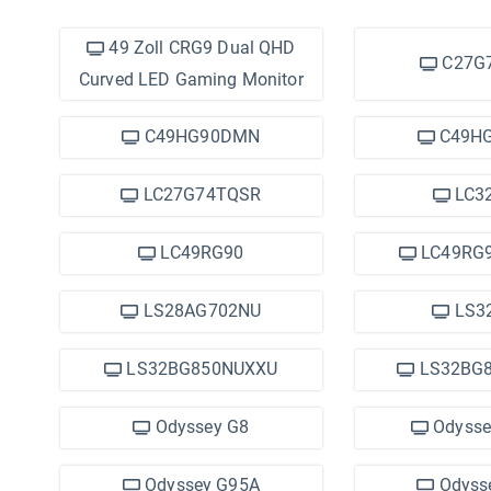
49 Zoll CRG9 Dual QHD
C27G
Curved LED Gaming Monitor
C49HG90DMN
C49H
LC27G74TQSR
LC3
LC49RG90
LC49RG
LS28AG702NU
LS3
LS32BG850NUXXU
LS32BG
Odyssey G8
Odysse
Odyssey G95A
Odyss