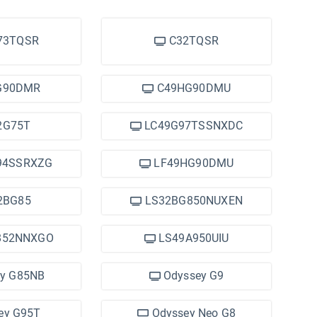
73TQSR
C32TQSR
G90DMR
C49HG90DMU
2G75T
LC49G97TSSNXDC
94SSRXZG
LF49HG90DMU
2BG85
LS32BG850NUXEN
852NNXGO
LS49A950UIU
y G85NB
Odyssey G9
ey G95T
Odyssey Neo G8