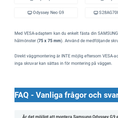
Odyssey Neo G9
S28AG700
Med VESA-adaptern kan du enkelt fästa din SAMSUNG
hålmönster (
75 x 75 mm
). Använd de medföljande skru
Direkt väggmontering är INTE möjlig eftersom VESA-ad
inga skruvar kan sättas in för montering på väggen.
FAQ - Vanliga frågor och sva
Är det möjligt att montera Samsung Odyssey G9 