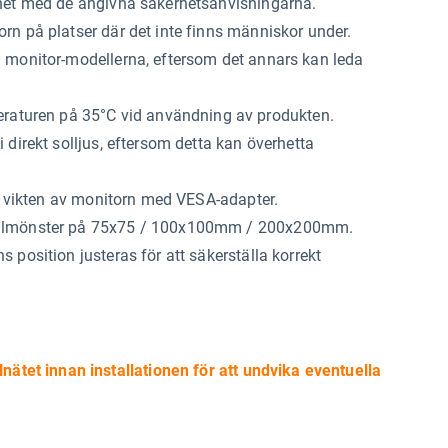
ghet med de angivna säkerhetsanvisningarna.
rn på platser där det inte finns människor under.
 monitor-modellerna, eftersom det annars kan leda
turen på 35°C vid användning av produkten.
direkt solljus, eftersom detta kan överhetta
ar vikten av monitorn med VESA-adapter.
 hålmönster på 75x75 / 100x100mm / 200x200mm.
position justeras för att säkerställa korrekt
lnätet innan installationen för att undvika eventuella