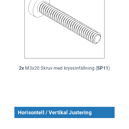
2x
M3x20 Skruv med kryssinfällning (
SP11
)
Horisontell / Vertikal Justering