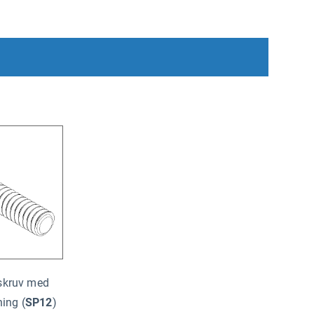
kruv med
ning
(
SP12
)