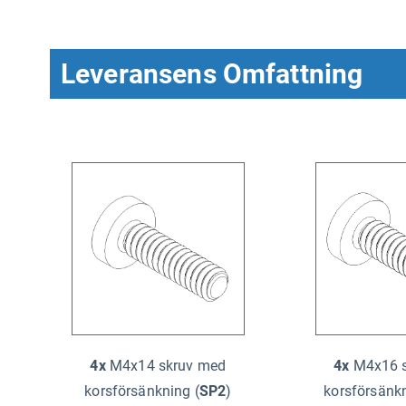
Leveransens Omfattning
4x
M4x14 skruv med
4x
M4x16 s
korsförsänkning (
SP2
)
korsförsänk