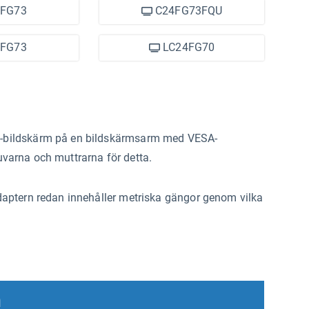
FG73
C24FG73FQU
FG73
LC24FG70
-bildskärm på en bildskärmsarm med VESA-
varna och muttrarna för detta.
aptern redan innehåller metriska gängor genom vilka
n