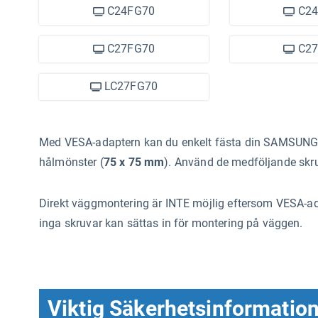
C24FG70
C24
C27FG70
C27
LC27FG70
Med VESA-adaptern kan du enkelt fästa din SAMSUNG
hålmönster (
75 x 75 mm
). Använd de medföljande skru
Direkt väggmontering är INTE möjlig eftersom VESA-ad
inga skruvar kan sättas in för montering på väggen.
Viktig Säkerhetsinformatio