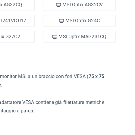
ix AG32CQ
MSI Optix AG32CV
 G241VC-017
MSI Optix G24C
ix G27C2
MSI Optix MAG231CQ
l monitor MSI a un braccio con fori VESA (
75 x 75
e.
'adattatore VESA contiene già filettature metriche
ontaggio a parete.