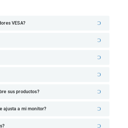
adores VESA?
bre sus productos?
e ajusta a mi monitor?
es?