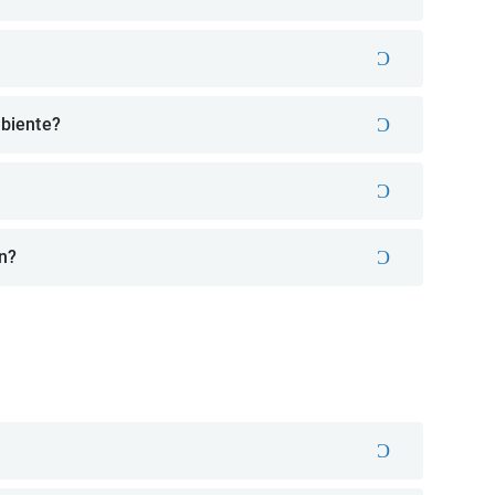
biente?
n?