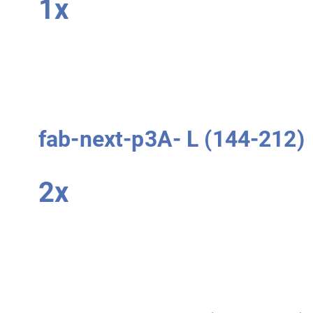
1x
fab-next-p3A-
L
(144-212)
2x