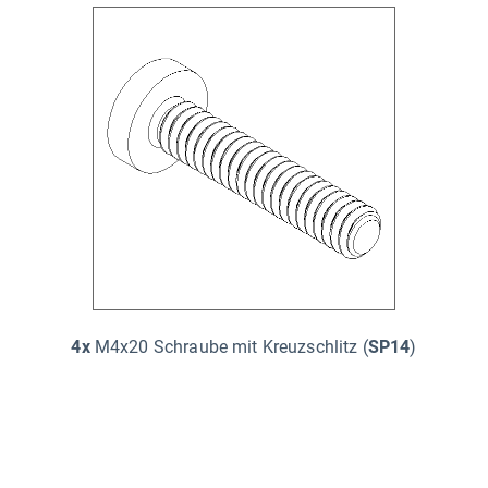
4x
M4x20 Schraube mit Kreuzschlitz (
SP14
)