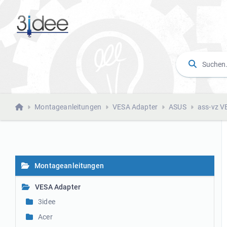
Montageanleitungen
VESA Adapter
ASUS
ass-vz V
Montageanleitungen
VESA Adapter
3idee
Acer