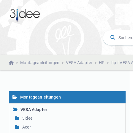
Montageanleitungen
VESA Adapter
HP
hp-f VESA 
Montageanleitungen
VESA Adapter
3idee
Acer