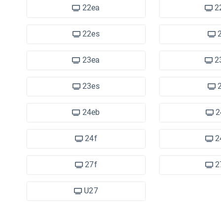
22ea
2
22es
2
23ea
2
23es
2
24eb
2
24f
2
27f
2
U27