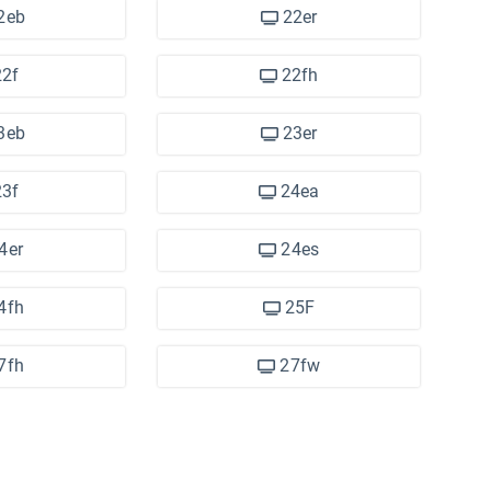
2eb
22er
2f
22fh
3eb
23er
3f
24ea
4er
24es
4fh
25F
7fh
27fw