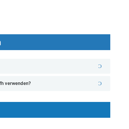
n
4fh verwenden?