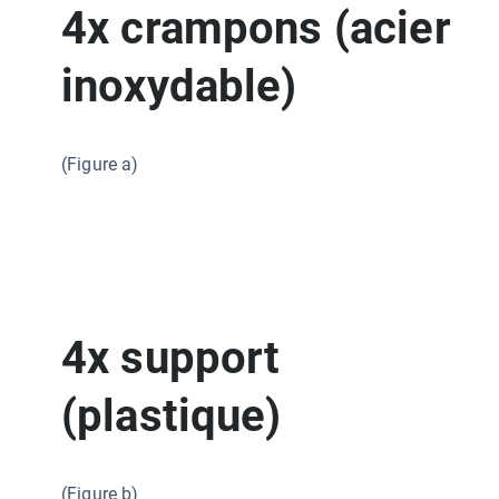
4x crampons (acier
inoxydable)
(Figure a)
4x support
(plastique)
(Figure b)