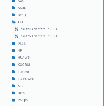
AOC
ASUS
BenQ
CSL
csl-f24 Adaptateur VESA
csl-f7b Adaptateur VESA
DELL
HP
HUAWEI
KOORUI
Lenovo
LC-POWER
MSI
ODYS
Philips