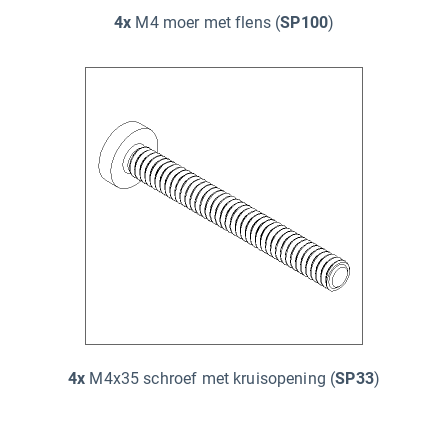
4x
M4 moer met flens (
SP100
)
4x
M4x35 schroef met kruisopening (
SP33
)