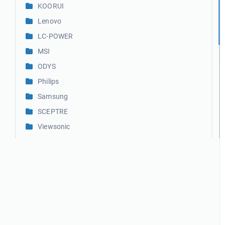
KOORUI
Lenovo
LC-POWER
MSI
ODYS
Philips
Samsung
SCEPTRE
Viewsonic
Xiaomi
3D printer accessoires
Tuin accessoires
Lampen